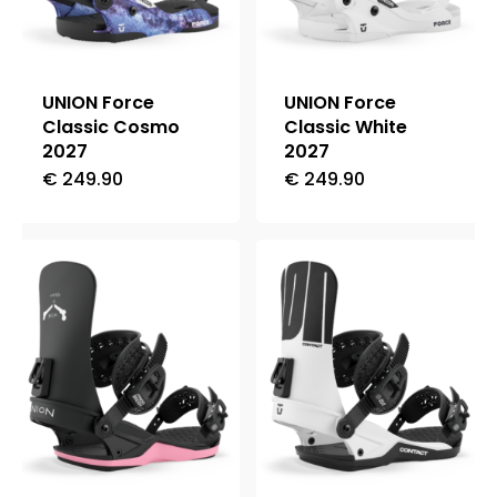
essere
essere
scelte
scelte
nella
nella
UNION Force
UNION Force
pagina
pagina
Classic Cosmo
Classic White
2027
2027
del
del
€
249.90
€
249.90
Questo
Questo
prodotto
prodotto
prodotto
prodotto
ha
ha
più
più
varianti.
varianti.
Le
Le
opzioni
opzioni
possono
possono
essere
essere
scelte
scelte