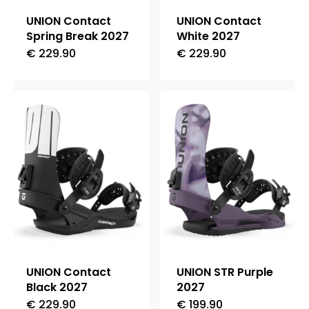
nella
nella
UNION Contact
UNION Contact
pagina
pagina
Spring Break 2027
White 2027
del
del
€
229.90
€
229.90
Questo
Questo
prodotto
prodotto
prodotto
prodotto
ha
ha
più
più
varianti.
varianti.
Le
Le
opzioni
opzioni
possono
possono
essere
essere
scelte
scelte
nella
nella
UNION Contact
UNION STR Purple
pagina
pagina
Black 2027
2027
del
del
€
229.90
€
199.90
Questo
Questo