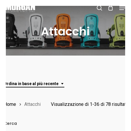
Skip
Men
to
search
Close
main
Attacchi
Menu
content
Ordina in base al più recente
O
Home
Attacchi
Visualizzazione di 1-36 di 78 risultati
in
Cerca
b