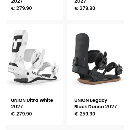
2027
2027
del
del
€
279.90
€
279.90
Questo
Questo
prodotto
prodotto
prodotto
prodotto
ha
ha
più
più
varianti.
varianti.
Le
Le
opzioni
opzioni
possono
possono
essere
essere
scelte
scelte
nella
nella
UNION Ultra White
UNION Legacy
pagina
pagina
2027
Black Donna 2027
del
del
€
279.90
€
259.90
Questo
Questo
prodotto
prodotto
prodotto
prodotto