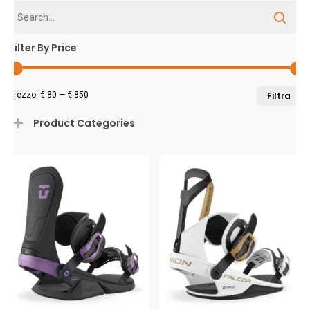
al
pi
Filter By Price
r
P
P
Prezzo:
€ 80
—
€ 850
Filtra
M
M
Product Categories