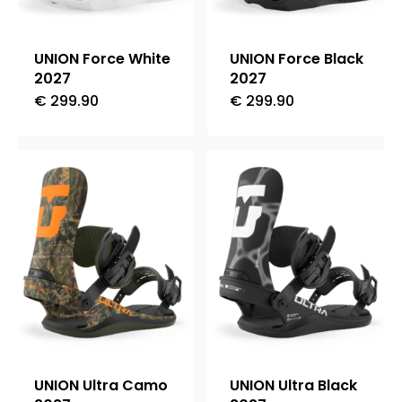
scelte
scelte
nella
nella
UNION Force White
UNION Force Black
pagina
pagina
2027
2027
del
del
€
299.90
€
299.90
Questo
Questo
prodotto
prodotto
prodotto
prodotto
ha
ha
più
più
varianti.
varianti.
Le
Le
opzioni
opzioni
possono
possono
essere
essere
scelte
scelte
nella
nella
UNION Ultra Camo
UNION Ultra Black
pagina
pagina