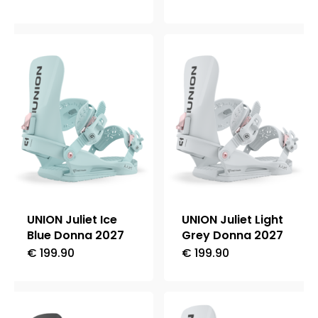
prodotto
prodotto
prodotto
prodotto
ha
ha
più
più
varianti.
varianti.
Le
Le
opzioni
opzioni
possono
possono
essere
essere
scelte
scelte
nella
nella
UNION Juliet Ice
UNION Juliet Light
pagina
pagina
Blue Donna 2027
Grey Donna 2027
del
del
€
199.90
€
199.90
Questo
Questo
prodotto
prodotto
prodotto
prodotto
ha
ha
più
più