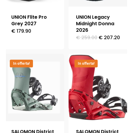
scelte
scelte
nella
nella
UNION Flite Pro
UNION Legacy
pagina
pagina
Grey 2027
Midnight Donna
2026
del
del
€
179.90
Questo
Il
Il
€
259.00
€
207.20
Questo
prodotto
prodotto
prodotto
prezzo
prez
originale
attua
prodotto
ha
era:
è:
ha
€ 259.00.
€ 207
più
In offerta!
In offerta!
più
varianti.
varianti.
Le
Le
opzioni
opzioni
possono
possono
essere
essere
scelte
scelte
nella
nella
pagina
SALOMON District
SALOMON District