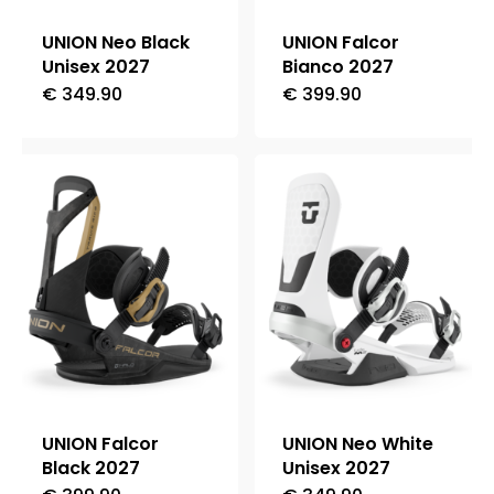
UNION Neo Black
UNION Falcor
Unisex 2027
Bianco 2027
€
349.90
€
399.90
Questo
Questo
prodotto
prodotto
ha
ha
più
più
varianti.
varianti.
Le
Le
opzioni
opzioni
possono
possono
essere
essere
scelte
scelte
nella
nella
UNION Falcor
UNION Neo White
pagina
pagina
Black 2027
Unisex 2027
del
del