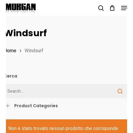
Skip
Men
to
search
Close
main
Menu
Windsurf
content
Home
Windsurf
Cerca
Product Categories
Non è stato trovato nessun prodotto che corrisponde