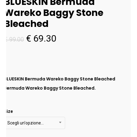
BLUESKIN Bermuda
Wareko Baggy Stone
Bleached
Il
Il
€
69.30
€
99.00
prezzo
prezzo
originale
attuale
era:
è:
€ 99.00.
€ 69.30.
BLUESKIN Bermuda Wareko Baggy Stone Bleached
Bermuda Wareko Baggy Stone Bleached.
.
Size
Scegli un'opzione…