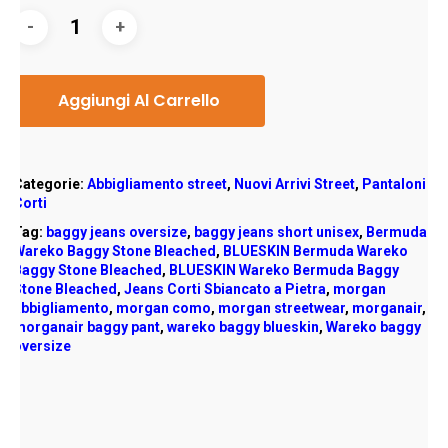
Aggiungi Al Carrello
Categorie:
Abbigliamento street
,
Nuovi Arrivi Street
,
Pantaloni
Corti
Tag:
baggy jeans oversize
,
baggy jeans short unisex
,
Bermuda
Wareko Baggy Stone Bleached
,
BLUESKIN Bermuda Wareko
Baggy Stone Bleached
,
BLUESKIN Wareko Bermuda Baggy
Stone Bleached
,
Jeans Corti Sbiancato a Pietra
,
morgan
abbigliamento
,
morgan como
,
morgan streetwear
,
morganair
,
morganair baggy pant
,
wareko baggy blueskin
,
Wareko baggy
oversize