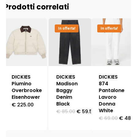
Prodotti correlati
In offerta!
In offerta!
DICKIES
DICKIES
DICKIES
Piumino
Madison
874
Overbrooke
Baggy
Pantalone
Eisenhower
Denim
Lavoro
Black
Donna
€
225.00
Questo
White
Il
Il
€
85.00
€
59.50
Questo
prodotto
prezzo
prezzo
Il
€
69.00
€
48.3
Questo
originale
attuale
prodotto
prezzo
ha
era:
è:
origina
prodott
ha
€ 85.00.
€ 59.50.
era:
più
ha