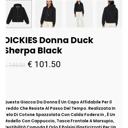
DICKIES Donna Duck
Sherpa Black
Il
Il
€
101.50
€
145.00
prezzo
prezzo
originale
attuale
era:
è:
€ 145.00.
€ 101.50.
Questa Giacca Da Donna È Un Capo Affidabile Per Il
Freddo Che Resiste Al Passo Del Tempo. Realizzata In
Tela Di Cotone Spazzolata Con Calda Fodera In , È Un
Modello Con Cappuccio, Tasca Frontale A Marsupio,
Vestibilità Comoda E Orlo E Polsini Elasticizzati Per Un