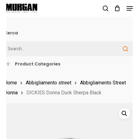
Skip
Men
to
search
Close
main
Menu
content
Cerca
Product Categories
Home
Abbigliamento street
Abbigliamento Street
Donna
DICKIES Donna Duck Sherpa Black