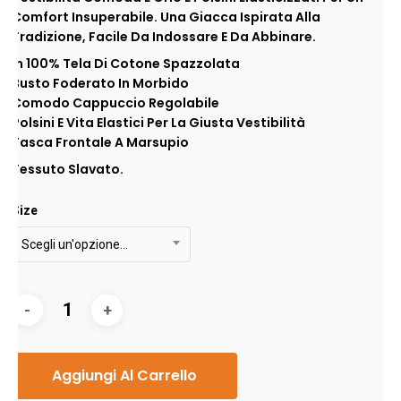
Comfort Insuperabile. Una Giacca Ispirata Alla
Tradizione, Facile Da Indossare E Da Abbinare.
In 100% Tela Di Cotone Spazzolata
Busto Foderato In Morbido
Comodo Cappuccio Regolabile
Polsini E Vita Elastici Per La Giusta Vestibilità
Tasca Frontale A Marsupio
Tessuto Slavato.
Size
Scegli un'opzione…
Aggiungi Al Carrello