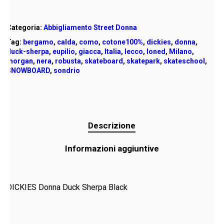
Categoria:
Abbigliamento Street Donna
Tag:
bergamo
,
calda
,
como
,
cotone100%
,
dickies
,
donna
,
duck-sherpa
,
eupilio
,
giacca
,
Italia
,
lecco
,
loned
,
Milano
,
morgan
,
nera
,
robusta
,
skateboard
,
skatepark
,
skateschool
,
SNOWBOARD
,
sondrio
Descrizione
Informazioni aggiuntive
DICKIES Donna Duck Sherpa Black