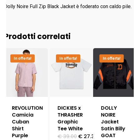
Dolly Noire Full Zip Black Jacket è foderato con caldo pile.
Prodotti correlati
In offerta!
In offerta!
In offerta!
REVOLUTION
DICKIES x
DOLLY
Camicia
THRASHER
NOIRE
Cuban
Graphic
Jacket
Shirt
Tee White
Satin Billy
Purple
GOAT
Il
Il
€
39.00
€
27.30
Questo