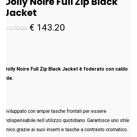
Dolly Noire Full Zip Black
Jacket
Il
Il
€
143.20
€
179.00
prezzo
prezzo
originale
attuale
era:
è:
€ 179.00.
€ 143.20.
Dolly Noire Full Zip Black Jacket è foderato con caldo
pile.
Sviluppato con ampie tasche frontali per essere
indispensabile nell utilizzo quotidiano. Garantisce uno stile
unico grazie ai suoi inserti e tasche a contrasto cromatico.