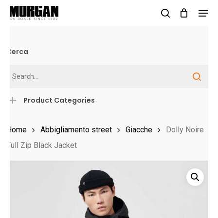
Skip
Men
to
search
Close
main
Menu
content
Cerca
Product Categories
Home
Abbigliamento street
Giacche
Dolly Noire
Full Zip Black Jacket