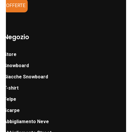
OFFERTE
Negozio
Store
Snowboard
Giacche Snowboard
T-shirt
Felpe
Scarpe
Abbigliamento Neve