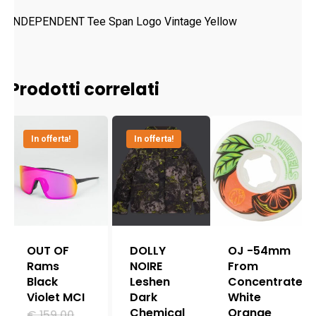
INDEPENDENT Tee Span Logo Vintage Yellow
Prodotti correlati
In offerta!
In offerta!
OUT OF
DOLLY
OJ -54mm
Rams
NOIRE
From
Black
Leshen
Concentrate
Violet MCI
Dark
White
Chemical
Orange
Il
€
159.00