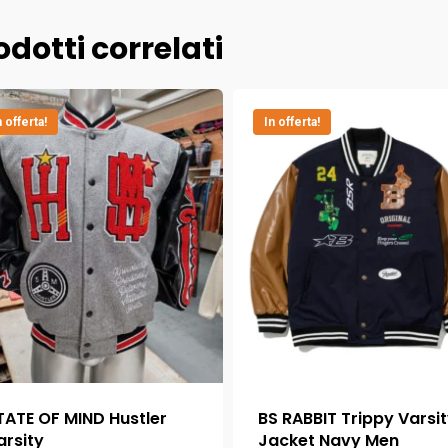
odotti correlati
n offerta!
In offerta!
TATE OF MIND Hustler
BS RABBIT Trippy Varsi
arsity
Jacket Navy Men