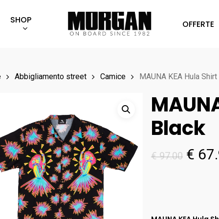
SHOP
OFFERTE
e
Abbigliamento street
Camice
MAUNA KEA Hula Shirt 
MAUNA 
Black
Il
€
67.
€
97.00
prez
origi
era:
€ 97.