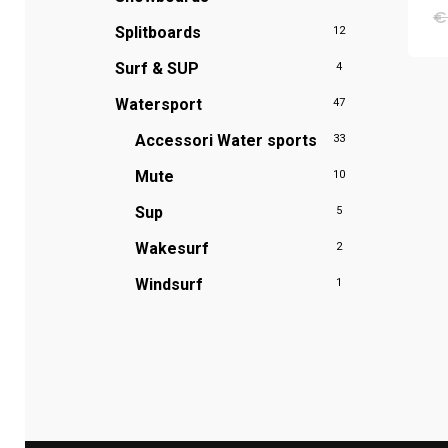
€
Splitboards
12
Surf & SUP
4
Watersport
47
Accessori Water sports
33
Mute
10
Sup
5
Wakesurf
2
Windsurf
1