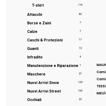
T-shirt
110
Attacchi
82
Borse e Zaini
7
Calze
7
Caschi & Protezioni
17
Guanti
13
Infradito
4
MAUNA
Manutenzione e Riparazione
1
Camic
Maschere
37
Camic
Nuovi Arrivi Snow
129
TESS
Nuovi Arrivi Street
165
MKU1
Occhiali
22