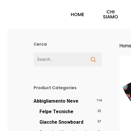
Skip
CHI
to
HOME
SIAMO
main
content
Cerca
Hom
Hit enter to search or ESC to close
Product Categories
Abbigliamento Neve
114
Felpe Tecniche
22
Giacche Snowboard
57