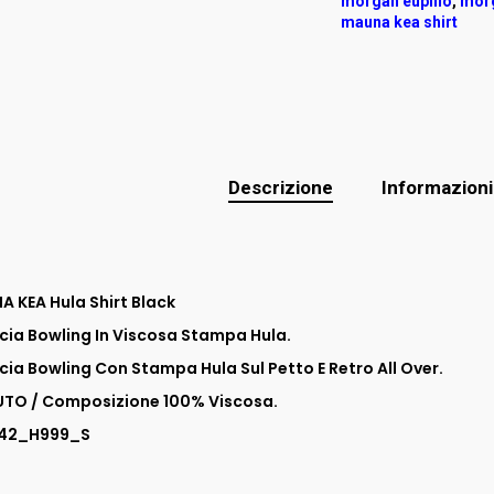
morgan eupilio
,
morg
mauna kea shirt
Descrizione
Informazioni
 KEA Hula Shirt Black
ia Bowling In Viscosa Stampa Hula.
ia Bowling Con Stampa Hula Sul Petto E Retro All Over.
UTO / Composizione 100% Viscosa.
42_H999_S