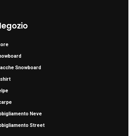
Negozio
tore
nowboard
iacche Snowboard
shirt
elpe
carpe
bbigliamento Neve
bbigliamento Street