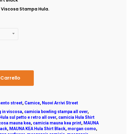
rt Black
n Viscosa Stampa Hula.
 Carrello
ento street
,
Camice
,
Nuovi Arrivi Street
 in viscosa
,
camicia bowling stampa all over
,
la sul petto e retro all over
,
camicia Hula Shirt
scosa mauna kea
,
camicia mauna kea print
,
MAUNA
lack
,
MAUNA KEA Hula Shirt Black
,
morgan como
,