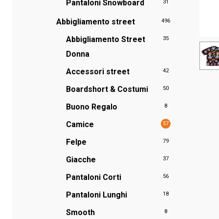
Pantaloni Snowboard
31
Abbigliamento street
496
Abbigliamento Street
35
Donna
Accessori street
42
Boardshort & Costumi
50
Buono Regalo
8
Camice
57
Felpe
79
Giacche
37
Pantaloni Corti
56
Pantaloni Lunghi
18
Smooth
8