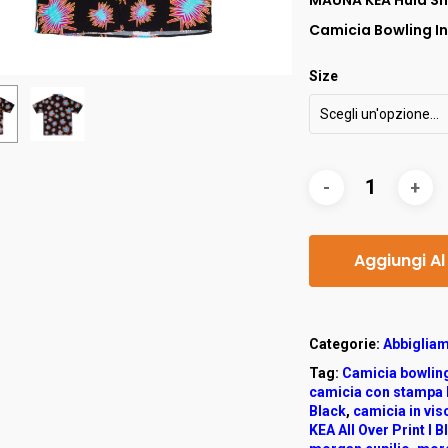
MAUNA KEA Hula Shi
Camicia Bowling I
Size
Scegli un'opzione…
Aggiungi Al
Categorie:
Abbigliam
Tag:
Camicia bowling
camicia con stampa Hu
Black
,
camicia in vi
KEA All Over Print I B