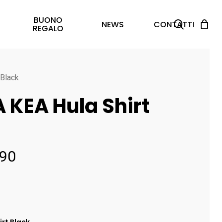
BUONO
search
NEWS
CONTATTI
REGALO
Black
KEA Hula Shirt
Il
90
zo
prezzo
nale
attuale
è:
00.
€ 67.90.