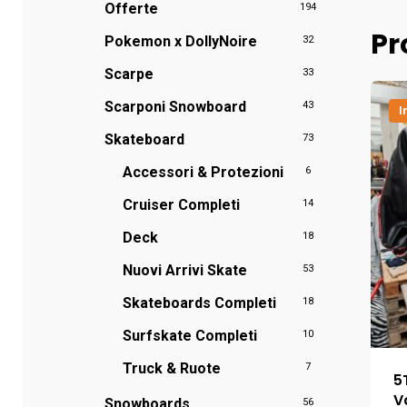
Offerte
194
Pr
Pokemon x DollyNoire
32
Scarpe
33
Scarponi Snowboard
43
I
Skateboard
73
Accessori & Protezioni
6
Cruiser Completi
14
Deck
18
Nuovi Arrivi Skate
53
Skateboards Completi
18
Surfskate Completi
10
Truck & Ruote
7
5
V
Snowboards
56