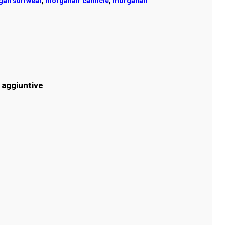
an surfwear
,
morganair camicie
,
morganair
 aggiuntive