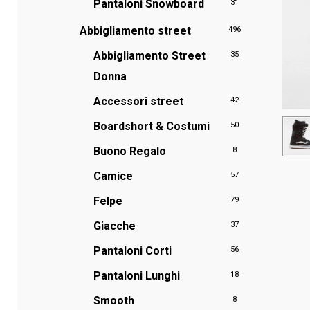
Pantaloni Snowboard
31
Abbigliamento street
496
Abbigliamento Street
35
Donna
Accessori street
42
Boardshort & Costumi
50
Buono Regalo
8
Camice
57
Felpe
79
Giacche
37
Pantaloni Corti
56
Pantaloni Lunghi
18
Smooth
8