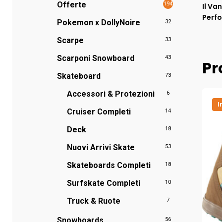
Offerte
194
Il Va
Perfo
Pokemon x DollyNoire
32
Scarpe
33
Scarponi Snowboard
43
Pr
Skateboard
73
Accessori & Protezioni
6
I
Cruiser Completi
14
Deck
18
Nuovi Arrivi Skate
53
Skateboards Completi
18
Surfskate Completi
10
Truck & Ruote
7
Snowboards
56