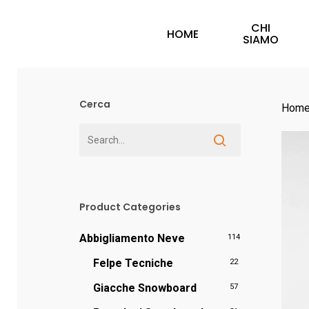
Skip
CHI
to
HOME
SIAMO
main
content
Cerca
Hom
Hit enter to search or ESC to close
Product Categories
Abbigliamento Neve
114
Felpe Tecniche
22
Giacche Snowboard
57