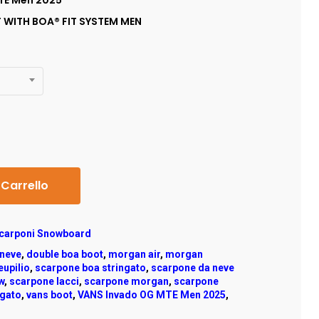
TE Men 2025
ITH BOA® FIT SYSTEM MEN
 Carrello
carponi Snowboard
 neve
,
double boa boot
,
morgan air
,
morgan
upilio
,
scarpone boa stringato
,
scarpone da neve
w
,
scarpone lacci
,
scarpone morgan
,
scarpone
ngato
,
vans boot
,
VANS Invado OG MTE Men 2025
,