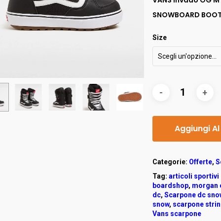
VANS Invado OG M
SNOWBOARD BOOT W
Size
Scegli un'opzione…
Aggiungi Al
Categorie:
Offerte
,
S
Tag:
articoli sportivi
boardshop
,
morgan e
dc
,
Scarpone dc sno
snow
,
scarpone stri
Vans scarpone