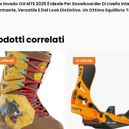
ns Invado OG MTE 2025 È Ideale Per Snowboarder Di Livello I
rmante, Versatile E Dal Look Distintivo. Un Ottimo Equilibrio
odotti correlati
n offerta!
In offerta!