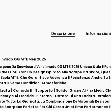
Descrizione
Informazioni
 Invado OG MTE Men 2025
Unisce Stile E Fun
arpone Da Snowboard Vans Invado OG MTE 2025
 Che Fuori. Con Un Design Ispirato Alle Scarpe Da Skate, Qu
a
, Che Garantisce Aderenza E Resistenza Anche Su Su
Suola MTE
nta Diverse Condizioni Atmosferiche.
lzata È Comoda E Il Supporto È Solido, Grazie Al
Che
Flex Medio
reestyle Al Freeride. L’interno È Dotato Di Una Fodera Termica
te Tutta La Giornata. La Combinazione Di Materiali Resisten
o Scarpone Perfetto Per Chi Cerca Un’ottima Performance E