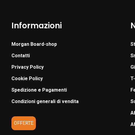
del
del
prodotto
prodotto
Informazioni
Morgan Board-shop
S
Contatti
S
Privacy Policy
G
Cookie Policy
T-
Spedizione e Pagamenti
F
Condizioni generali di vendita
S
A
OFFERTE
A