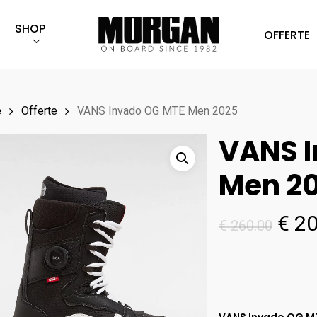
SHOP
OFFERTE
e
Offerte
VANS Invado OG MTE Men 2025
VANS 
Men 2
Il
€
20
€
260.00
pre
orig
era:
€ 26