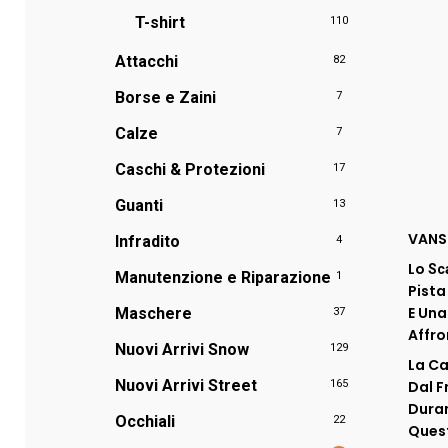
T-shirt
110
Attacchi
82
Borse e Zaini
7
Calze
7
Caschi & Protezioni
17
Guanti
13
VANS
Infradito
4
Lo
Sc
Manutenzione e Riparazione
1
Pista
E Un
Maschere
37
Affro
Nuovi Arrivi Snow
129
La Ca
Nuovi Arrivi Street
165
Dal F
Duran
Occhiali
22
Quest