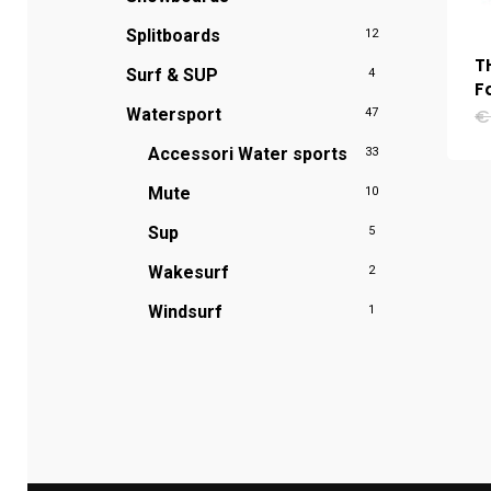
Splitboards
12
T
Surf & SUP
4
F
Watersport
€
47
Accessori Water sports
33
Mute
10
Sup
5
Wakesurf
2
Windsurf
1