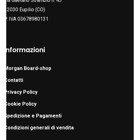
via Gaetano Strambio n. 43
del
prodotto
22030 Eupilio (CO)
prodott
P. IVA 03678980131
Informazioni
Morgan Board-shop
Contatti
Privacy Policy
Cookie Policy
Spedizione e Pagamenti
Condizioni generali di vendita