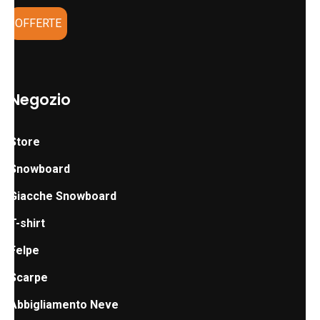
OFFERTE
Negozio
Store
Snowboard
Giacche Snowboard
T-shirt
Felpe
Scarpe
Abbigliamento Neve