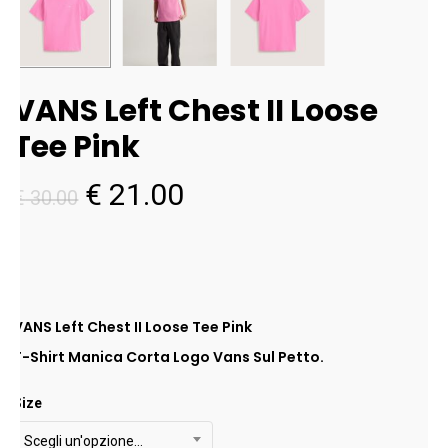
VANS Left Chest II Loose
Tee Pink
Il
Il
€
21.00
€
30.00
prezzo
prezzo
originale
attuale
era:
è:
€ 30.00.
€ 21.00.
VANS Left Chest II Loose Tee Pink
T-Shirt Manica Corta Logo Vans Sul Petto.
Size
Scegli un'opzione…