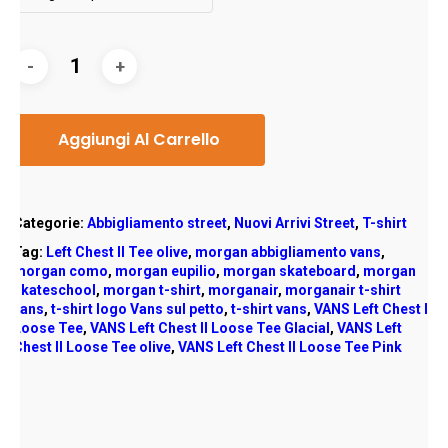
Aggiungi Al Carrello
Categorie:
Abbigliamento street
,
Nuovi Arrivi Street
,
T-shirt
Tag:
Left Chest II Tee olive
,
morgan abbigliamento vans
,
morgan como
,
morgan eupilio
,
morgan skateboard
,
morgan
skateschool
,
morgan t-shirt
,
morganair
,
morganair t-shirt
vans
,
t-shirt logo Vans sul petto
,
t-shirt vans
,
VANS Left Chest II
Loose Tee
,
VANS Left Chest II Loose Tee Glacial
,
VANS Left
Chest II Loose Tee olive
,
VANS Left Chest II Loose Tee Pink