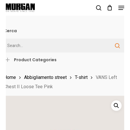
Skip
Men
to
search
Close
main
Menu
content
Cerca
Product Categories
Home
Abbigliamento street
T-shirt
VANS Left
Chest II Loose Tee Pink