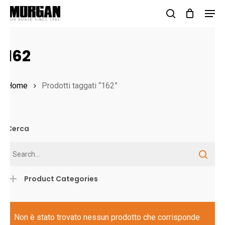
Skip
Men
to
search
Close
main
Menu
162
content
Home
Prodotti taggati “162”
Cerca
Product Categories
Non è stato trovato nessun prodotto che corrisponde