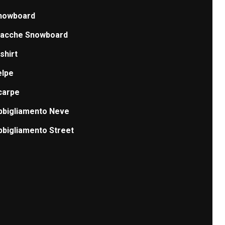
nowboard
iacche Snowboard
shirt
elpe
carpe
bbigliamento Neve
bbigliamento Street