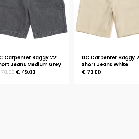
C Carpenter Baggy 22″
DC Carpenter Baggy 
hort Jeans Medium Grey
Short Jeans White
Il
Il
70.00
€
49.00
€
70.00
Questo
Questo
prezzo
prezzo
originale
attuale
prodotto
prodotto
era:
è:
ha
ha
€ 70.00.
€ 49.00.
più
più
varianti.
varianti.
Le
Le
opzioni
opzioni
possono
possono