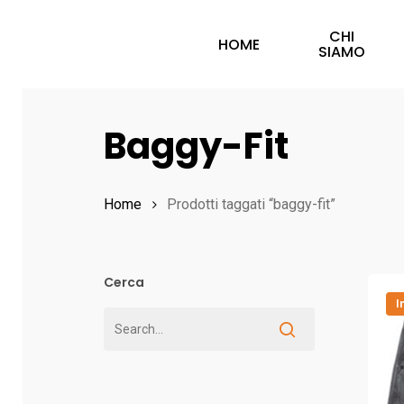
Skip
CHI
to
HOME
SIAMO
main
content
Baggy-Fit
Hit enter to search or ESC to close
Home
Prodotti taggati “baggy-fit”
Cerca
I