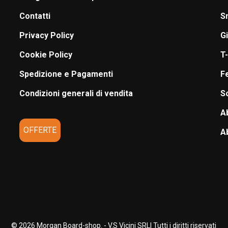
Contatti
S
Privacy Policy
G
Cookie Policy
T-
Spedizione e Pagamenti
F
Condizioni generali di vendita
S
A
OFFERTE
A
© 2026 Morgan Board-shop. - V.S Vicini SRL| Tutti i diritti riservati