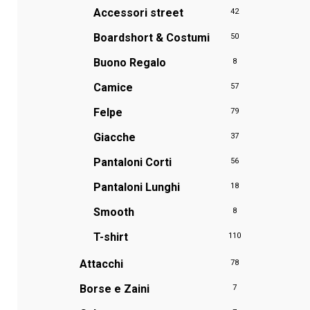
Accessori street
42
Boardshort & Costumi
50
Buono Regalo
8
Camice
57
Felpe
79
Giacche
37
Pantaloni Corti
56
Pantaloni Lunghi
18
Smooth
8
T-shirt
110
Attacchi
78
Borse e Zaini
7