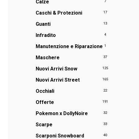
Calze
7
Caschi & Protezioni
17
Guanti
13
Infradito
4
Manutenzione e Riparazione
1
Maschere
37
Nuovi Arrivi Snow
125
Nuovi Arrivi Street
165
Occhiali
22
Offerte
191
Pokemon x DollyNoire
32
Scarpe
33
Scarponi Snowboard
40