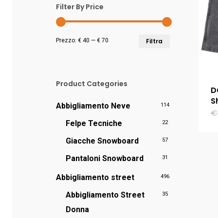
Filter By Price
Prezzo
Prezzo
Prezzo:
€ 40
—
€ 70
Filtra
Min
Max
Product Categories
D
S
Abbigliamento Neve
114
€
Felpe Tecniche
22
Giacche Snowboard
57
Pantaloni Snowboard
31
Abbigliamento street
496
Abbigliamento Street
35
Donna