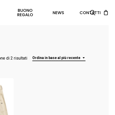
BUONO
search
NEWS
CONTATTI
REGALO
Ordina
ne di 2 risultati
Ordina in base al più recente
in
base
al
più
recente