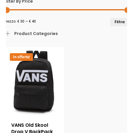
Filter By Price
P
P
Prezzo:
€ 30
—
€ 40
Filtra
M
M
Product Categories
In offerta!
VANS Old Skool
Drop V BackPack