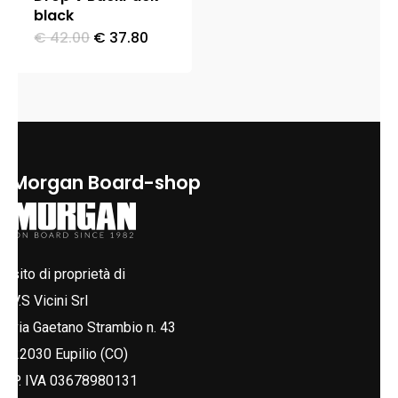
black
Il
Il
€
42.00
€
37.80
prezzo
prezzo
originale
attuale
era:
è:
€ 42.00.
€ 37.80.
Morgan Board-shop
sito di proprietà di
V.S Vicini Srl
via Gaetano Strambio n. 43
22030 Eupilio (CO)
P. IVA 03678980131