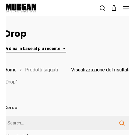
Skip
Men
to
search
Close
main
Menu
Drop
content
Ordina in base al più recente
Home
Prodotti taggati
Visualizzazione del risultato
“Drop”
Cerca