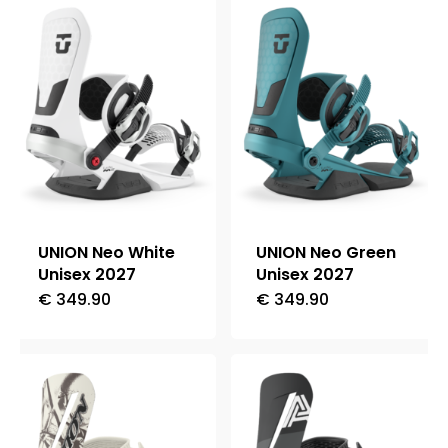
più
più
varianti.
varianti.
Le
Le
opzioni
opzioni
possono
possono
essere
essere
scelte
scelte
nella
nella
UNION Neo White
UNION Neo Green
pagina
pagina
Unisex 2027
Unisex 2027
del
del
€
349.90
€
349.90
Questo
Questo
prodotto
prodotto
prodotto
prodotto
ha
ha
più
più
varianti.
varianti.