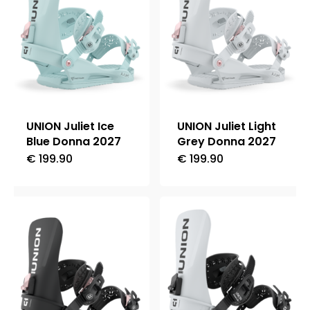
Le
Le
opzioni
opzioni
possono
possono
essere
essere
scelte
scelte
nella
nella
UNION Juliet Ice
UNION Juliet Light
pagina
pagina
Blue Donna 2027
Grey Donna 2027
del
del
€
199.90
€
199.90
Questo
Questo
prodotto
prodotto
prodotto
prodotto
ha
ha
più
più
varianti.
varianti.
Le
Le
opzioni
opzioni
possono
possono