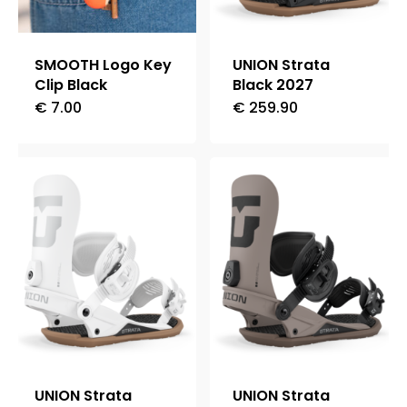
SMOOTH Logo Key
UNION Strata
Clip Black
Black 2027
€
7.00
€
259.90
Questo
prodotto
ha
più
varianti.
Le
opzioni
possono
essere
scelte
nella
UNION Strata
UNION Strata