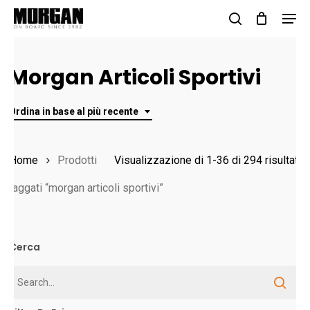
Skip
Men
to
search
Close
main
Menu
Morgan Articoli Sportivi
content
Ordina in base al più recente
O
Home
Prodotti
Visualizzazione di 1-36 di 294 risultati
in
taggati “morgan articoli sportivi”
b
al
Cerca
pi
r