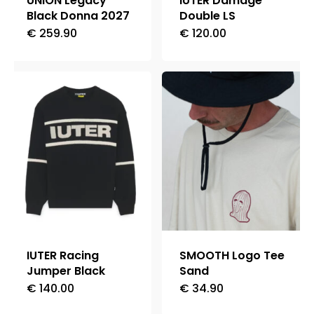
UNION Legacy
IUTER Damage
pagina
pagina
Black Donna 2027
Double LS
del
del
€
259.90
€
120.00
Questo
Questo
prodotto
prodotto
prodotto
prodotto
ha
ha
più
più
varianti.
varianti.
Le
Le
opzioni
opzioni
possono
possono
essere
essere
scelte
scelte
nella
nella
IUTER Racing
SMOOTH Logo Tee
pagina
pagina
Jumper Black
Sand
del
del
€
140.00
€
34.90
Questo
Questo
prodotto
prodotto
prodotto
prodotto