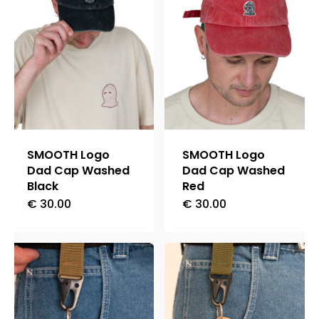
varianti.
Le
Le
opzioni
opzioni
possono
possono
essere
essere
scelte
scelte
nella
nella
pagina
SMOOTH Logo
SMOOTH Logo
pagina
Dad Cap Washed
Dad Cap Washed
del
Black
Red
del
prodotto
€
30.00
€
30.00
prodotto