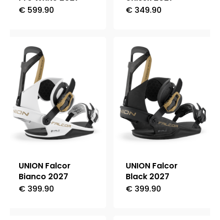
€
599.90
€
349.90
Questo
Questo
prodotto
prodotto
ha
ha
più
più
varianti.
varianti.
Le
Le
opzioni
opzioni
possono
possono
essere
essere
scelte
scelte
nella
nella
UNION Falcor
UNION Falcor
pagina
pagina
Bianco 2027
Black 2027
del
del
€
399.90
€
399.90
Questo
Questo
prodotto
prodotto
prodotto
prodotto
ha
ha