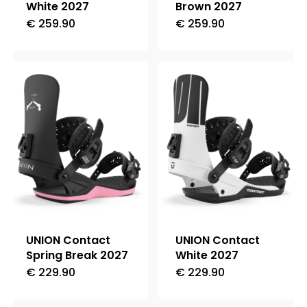
pagina
White 2027
Brown 2027
del
€
259.90
€
259.90
Questo
Questo
prodotto
prodotto
prodotto
ha
ha
più
più
varianti.
varianti.
Le
Le
opzioni
opzioni
possono
possono
essere
essere
scelte
scelte
nella
nella
UNION Contact
UNION Contact
pagina
pagina
Spring Break 2027
White 2027
del
del
€
229.90
€
229.90
Questo
Questo
prodotto
prodotto
prodotto
prodotto