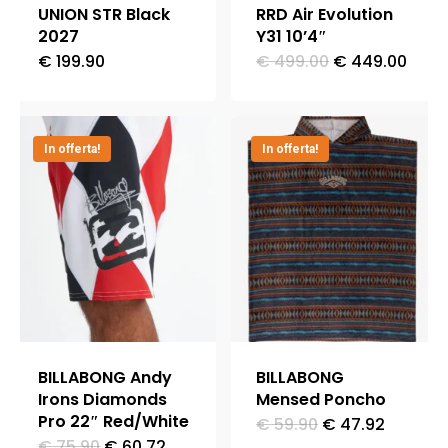
UNION STR Black
RRD Air Evolution
pagina
pagina
2027
Y31 10’4″
del
del
Il
Il
€
199.90
€
499.00
€
449.00
Questo
prezzo
prez
prodotto
prodotto
originale
attu
prodotto
era:
è:
ha
€ 499.00.
€ 44
In offerta!
più
In offerta!
varianti.
Le
opzioni
possono
essere
scelte
nella
BILLABONG Andy
BILLABONG
pagina
Irons Diamonds
Mensed Poncho
Pro 22″ Red/White
del
Il
Il
€
59.90
€
47.92
prezzo
prezzo
Il
Il
€
75.90
€
60.72
Questo