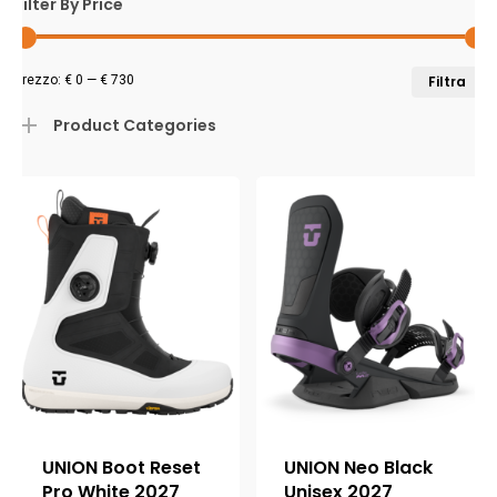
Filter By Price
P
P
Prezzo:
€ 0
—
€ 730
Filtra
M
M
Product Categories
UNION Boot Reset
UNION Neo Black
Pro White 2027
Unisex 2027