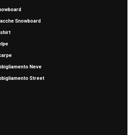
nowboard
iacche Snowboard
shirt
elpe
carpe
bbigliamento Neve
bbigliamento Street