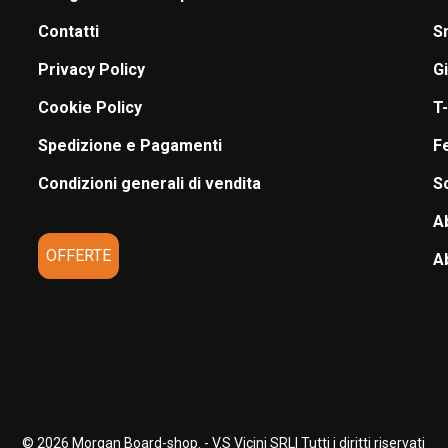
Contatti
S
Privacy Policy
G
Cookie Policy
T-
Spedizione e Pagamenti
F
Condizioni generali di vendita
S
A
OFFERTE
A
© 2026 Morgan Board-shop. - V.S Vicini SRL| Tutti i diritti riservati