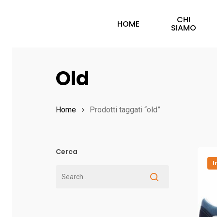
Skip
CHI
to
HOME
SIAMO
main
content
Old
Hit enter to search or ESC to close
Home
Prodotti taggati “old”
Cerca
I