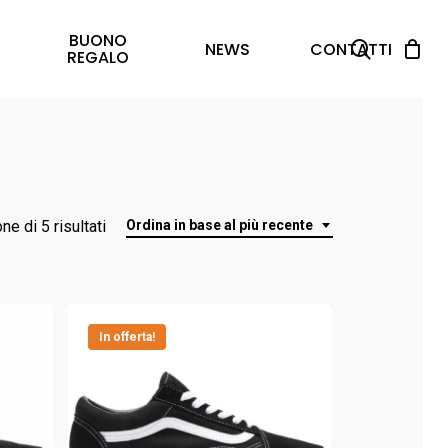
BUONO
search
NEWS
CONTATTI
REGALO
Ordina
ne di 5 risultati
Ordina in base al più recente
in
base
In offerta!
al
più
recente