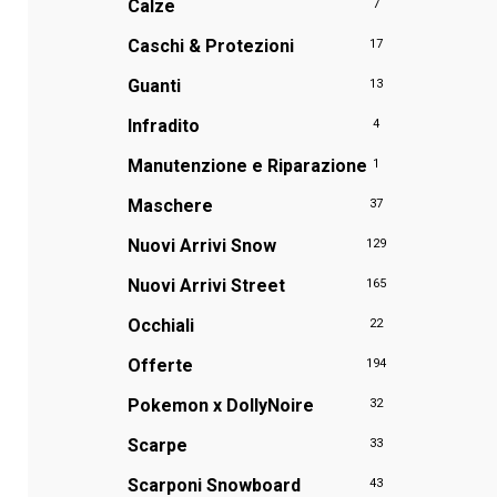
Calze
7
Caschi & Protezioni
17
Guanti
13
Infradito
4
Manutenzione e Riparazione
1
Maschere
37
Nuovi Arrivi Snow
129
Nuovi Arrivi Street
165
Occhiali
22
Offerte
194
Pokemon x DollyNoire
32
Scarpe
33
Scarponi Snowboard
43