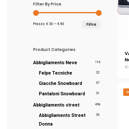
Filter By Price
Prezzo
Prezzo
Prezzo:
€ 30
—
€ 80
Filtra
Min
Max
Product Categories
V
N
Abbigliamento Neve
114
€
Felpe Tecniche
22
Giacche Snowboard
57
I
Pantaloni Snowboard
31
Abbigliamento street
496
Abbigliamento Street
35
Donna