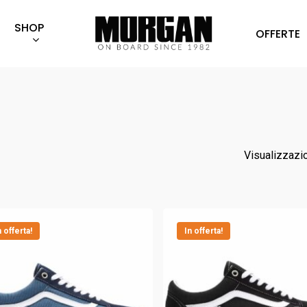
SHOP
OFFERTE
Visualizzazio
n offerta!
In offerta!