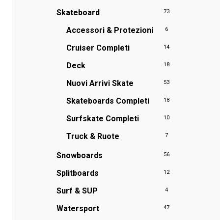
Skateboard
73
Accessori & Protezioni
6
Cruiser Completi
14
Deck
18
Nuovi Arrivi Skate
53
Skateboards Completi
18
Surfskate Completi
10
Truck & Ruote
7
Snowboards
56
Splitboards
12
Surf & SUP
4
Watersport
47