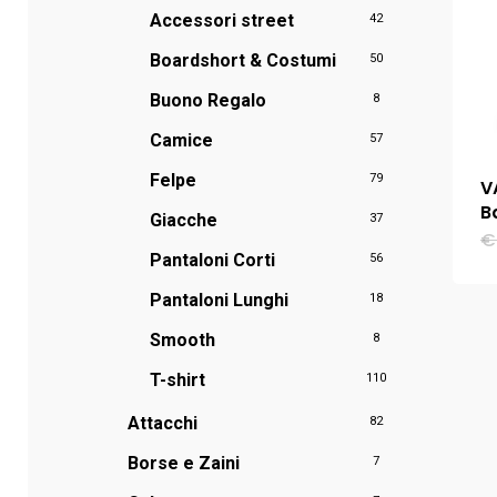
Accessori street
42
Boardshort & Costumi
50
Buono Regalo
8
Camice
57
Felpe
79
V
B
Giacche
37
€
Pantaloni Corti
56
Pantaloni Lunghi
18
Smooth
8
T-shirt
110
Attacchi
82
Borse e Zaini
7