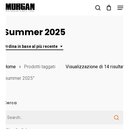
Skip
Men
to
search
Close
main
Menu
Summer 2025
content
Ordina in base al più recente
O
Home
Prodotti taggati
Visualizzazione di 14 risultati
in
“summer 2025”
b
al
Cerca
pi
r