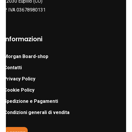
22030 Eupilio (CO)
del
prodotto
P. IVA 03678980131
prodotto
Informazioni
Morgan Board-shop
Contatti
Privacy Policy
Cookie Policy
Spedizione e Pagamenti
Condizioni generali di vendita