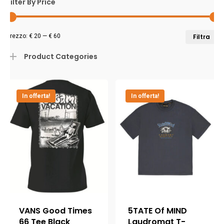
Filter By Price
P
P
Prezzo:
€ 20
—
€ 60
Filtra
M
M
Product Categories
In offerta!
In offerta!
VANS Good Times
5TATE Of MIND
66 Tee Black
Laudromat T-