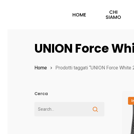
Skip
CHI
to
HOME
SIAMO
main
content
UNION Force Whi
Hit enter to search or ESC to close
Home
Prodotti taggati “UNION Force White
Cerca
I