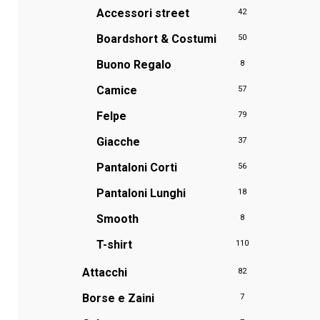
Accessori street
42
Boardshort & Costumi
50
Buono Regalo
8
Camice
57
Felpe
79
Giacche
37
Pantaloni Corti
56
Pantaloni Lunghi
18
Smooth
8
T-shirt
110
Attacchi
82
Borse e Zaini
7