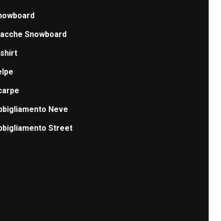
nowboard
iacche Snowboard
shirt
elpe
carpe
bbigliamento Neve
bbigliamento Street