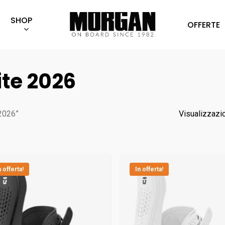
SHOP
OFFERTE
te 2026
 2026”
Visualizzazio
n offerta!
In offerta!