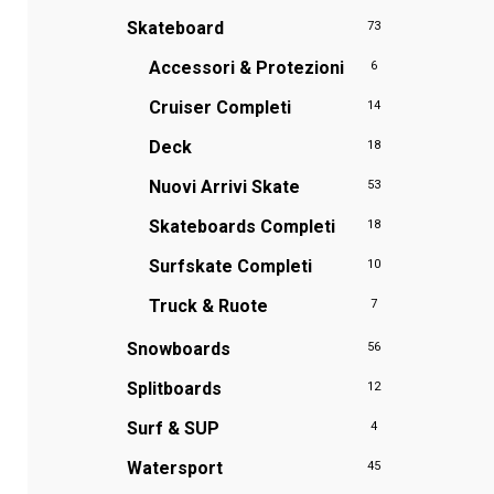
Skateboard
73
Accessori & Protezioni
6
Cruiser Completi
14
Deck
18
Nuovi Arrivi Skate
53
Skateboards Completi
18
Surfskate Completi
10
Truck & Ruote
7
Snowboards
56
Splitboards
12
Surf & SUP
4
Watersport
45