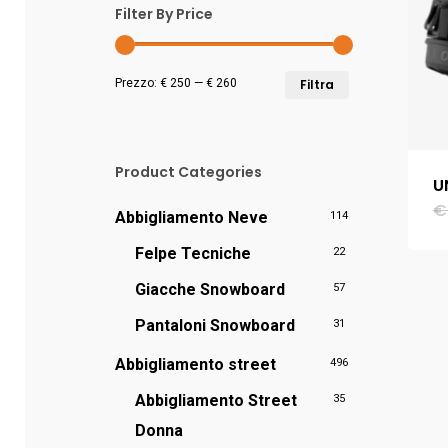
Filter By Price
Prezzo
Prezzo
Prezzo:
€ 250
—
€ 260
Filtra
Min
Max
Product Categories
U
€
Abbigliamento Neve
114
Felpe Tecniche
22
Giacche Snowboard
57
Pantaloni Snowboard
31
Abbigliamento street
496
Abbigliamento Street
35
Donna