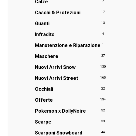
Calze
7
Caschi & Protezioni
17
Guanti
13
Infradito
4
Manutenzione e Riparazione
1
Maschere
37
Nuovi Arrivi Snow
130
Nuovi Arrivi Street
165
Occhiali
22
Offerte
194
Pokemon x DollyNoire
32
Scarpe
33
Scarponi Snowboard
44