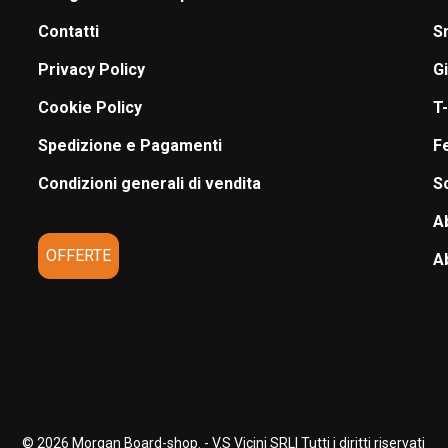
Contatti
S
Privacy Policy
G
Cookie Policy
T-
Spedizione e Pagamenti
F
Condizioni generali di vendita
S
A
OFFERTE
A
© 2026 Morgan Board-shop. - V.S Vicini SRL| Tutti i diritti riservati