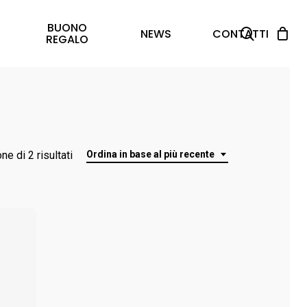
BUONO
search
NEWS
CONTATTI
REGALO
Ordina
ne di 2 risultati
Ordina in base al più recente
in
base
al
più
recente