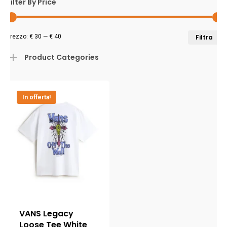
Filter By Price
P
P
Prezzo:
€ 30
—
€ 40
Filtra
M
M
Product Categories
In offerta!
VANS Legacy
Loose Tee White