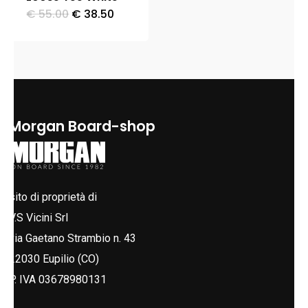
Il
Il
€
55.00
€
38.50
Questo
prezzo
prezzo
originale
attuale
prodotto
era:
è:
ha
€ 55.00.
€ 38.50.
più
varianti.
Le
Morgan Board-shop
opzioni
possono
essere
sito di proprietà di
scelte
V.S Vicini Srl
nella
via Gaetano Strambio n. 43
pagina
22030 Eupilio (CO)
del
P. IVA 03678980131
prodotto