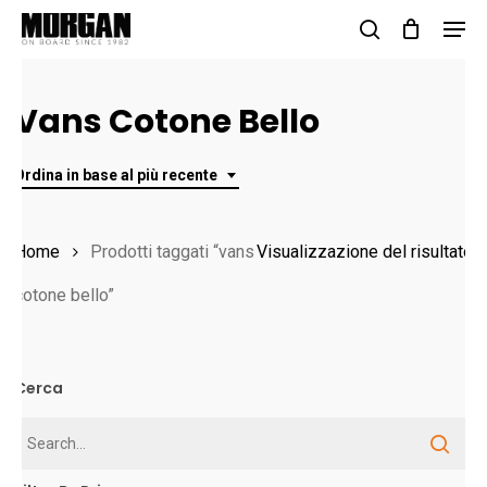
Skip
Men
to
search
Close
main
Menu
Vans Cotone Bello
content
Ordina in base al più recente
Home
Prodotti taggati “vans
Visualizzazione del risultato
cotone bello”
Cerca