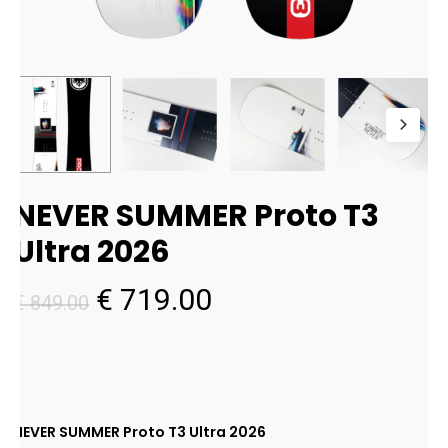
NEVER SUMMER Proto T3
Ultra 2026
Il
Il
€
719.00
€
849.00
prezzo
prezzo
originale
attuale
era:
è:
€ 849.00.
€ 719.00.
NEVER SUMMER Proto T3 Ultra 2026