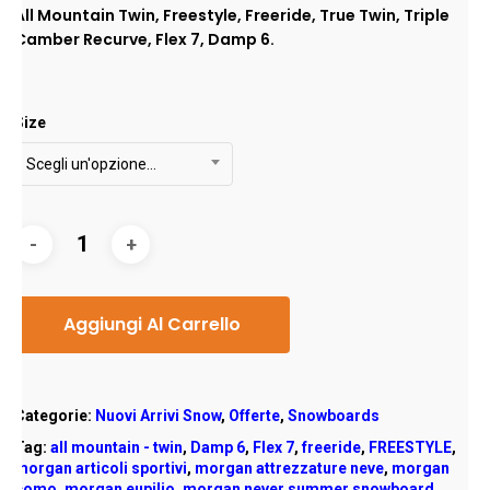
All Mountain Twin, Freestyle, Freeride, True Twin, Triple
Camber Recurve, Flex 7, Damp 6.
Size
Scegli un'opzione…
Aggiungi Al Carrello
Categorie:
Nuovi Arrivi Snow
,
Offerte
,
Snowboards
Tag:
all mountain - twin
,
Damp 6
,
Flex 7
,
freeride
,
FREESTYLE
,
morgan articoli sportivi
,
morgan attrezzature neve
,
morgan
como
,
morgan eupilio
,
morgan never summer snowboard
,