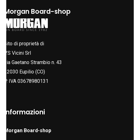
Le
opzioni
possono
Morgan Board-shop
opzioni
posson
essere
possono
essere
scelte
essere
scelte
nella
scelte
nella
sito di proprietà di
pagina
nella
pagina
V.S Vicini Srl
del
pagina
del
via Gaetano Strambio n. 43
prodotto
del
prodott
22030 Eupilio (CO)
prodotto
P. IVA 03678980131
Informazioni
Morgan Board-shop