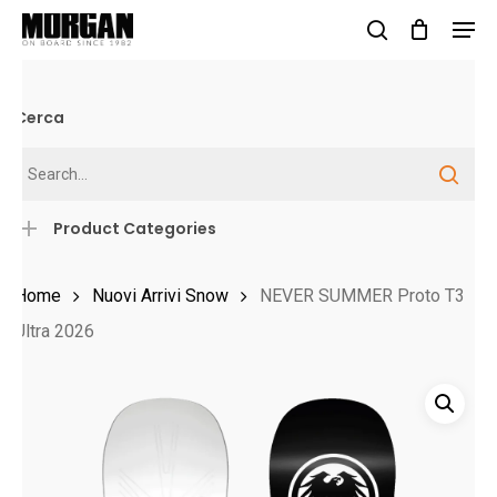
Skip
Men
to
search
Close
main
Menu
content
Cerca
Product Categories
Home
Nuovi Arrivi Snow
NEVER SUMMER Proto T3
Ultra 2026