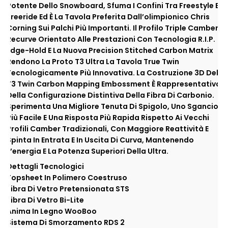
Potente Dello Snowboard, Sfuma I Confini Tra Freestyle E
Freeride Ed È La Tavola Preferita Dall’olimpionico Chris
Corning Sui Palchi Più Importanti. Il Profilo Triple Camber
Recurve Orientato Alle Prestazioni Con Tecnologia R.I.P.
Edge-Hold E La Nuova Precision Stitched Carbon Matrix
Rendono La Proto T3 Ultra La Tavola True Twin
Tecnologicamente Più Innovativa. La Costruzione 3D Del
T3 Twin Carbon Mapping Embossment È Rappresentativa
Della Configurazione Distintiva Della Fibra Di Carbonio.
Sperimenta Una Migliore Tenuta Di Spigolo, Uno Sgancio
Più Facile E Una Risposta Più Rapida Rispetto Ai Vecchi
Profili Camber Tradizionali, Con Maggiore Reattività E
Spinta In Entrata E In Uscita Di Curva, Mantenendo
L’energia E La Potenza Superiori Della Ultra.
Dettagli Tecnologici
Topsheet In Polimero Coestruso
Fibra Di Vetro Pretensionata STS
Fibra Di Vetro Bi-Lite
Anima In Legno WooBoo
Sistema Di Smorzamento RDS 2