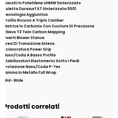
Fianchi In Polietilene UHMW Sinterizzato
Soletta Durasurf XT Sinterizzata 5501
Tecnologia Aggiuntiva
Profilo Ricurvo A Triplo Camber
Matrice In Carbonio Con Cuciture Di Precisione
Rilievo T3 Twin Carbon Mapping
Inserti Blower Stance
Area Di Transizione Estesa
Sciancratura Power Grip
Naso/coda A Basso Profilo
Stabilizzatori Elastomerici Sotto I Piedi
Protezione Naso/coda P-Tex
Lamina In Metallo Full Wrap
Mid- Wide
Prodotti correlati