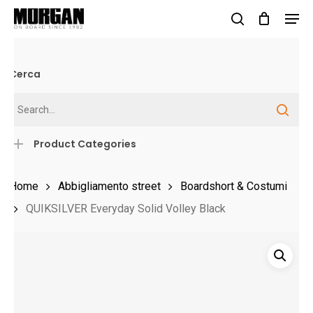
Skip
Men
to
search
Close
main
Menu
content
Cerca
Product Categories
Home
Abbigliamento street
Boardshort & Costumi
QUIKSILVER Everyday Solid Volley Black