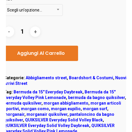
Scegli un'opzione…
Aggiungi Al Carrello
Categorie:
Abbigliamento street
,
Boardshort & Costumi
,
Nuovi
Arrivi Street
Tag:
Bermuda da 15" Everyday Daybreak
,
Bermuda da 15"
Everyday Volley Pink Lemonade
,
bermuda da bagno quiksilver
,
bermuda quiksilver
,
morgan abbigliamento
,
morgan articoli
sportivi
,
morgan como
,
morgan eupilio
,
morgan surf
,
morganair
,
morganair quiksilver
,
pantaloncino da bagno
quiksilver
,
QUIKSILVER Everyday Solid Volley Black
,
QUIKSILVER Everyday Solid Volley Daybreak
,
QUIKSILVER
Everyday Solid Volley Pink Lemonade