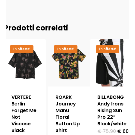
Prodotti correlati
In offerta!
In offerta!
In offerta!
VERTERE
ROARK
BILLABONG
Berlin
Journey
Andy Irons
Forget Me
Manu
Rising Sun
Not
Floral
Pro 22″
Viscose
Button Up
Black/white
Black
Shirt
Il
€
75.90
€
60.7
Questo