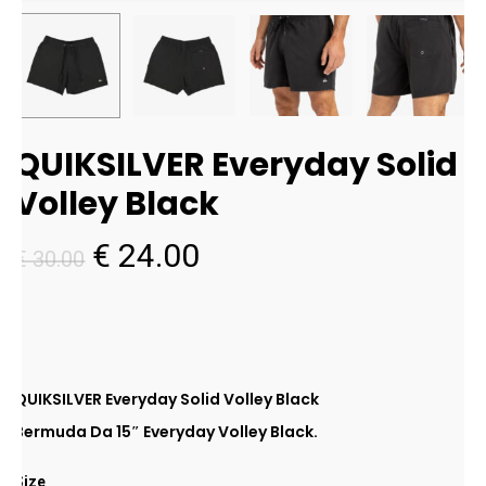
QUIKSILVER Everyday Solid
Volley Black
Il
Il
€
24.00
€
30.00
prezzo
prezzo
originale
attuale
era:
è:
€ 30.00.
€ 24.00.
QUIKSILVER Everyday Solid Volley Black
Bermuda Da 15″ Everyday Volley Black.
Size